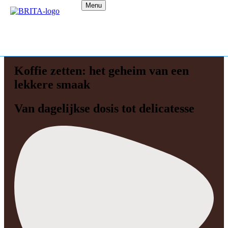
Menu
Koffie zetten: het geheim van een
lekkere smaak
Van dagelijkse dosis tot delicatesse