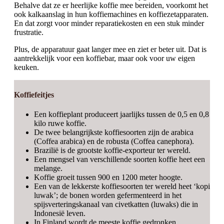
Behalve dat ze er heerlijke koffie mee bereiden, voorkomt het
ook kalkaanslag in hun koffiemachines en koffiezetapparaten.
En dat zorgt voor minder reparatiekosten en een stuk minder
frustratie.
Plus, de apparatuur gaat langer mee en ziet er beter uit. Dat is
aantrekkelijk voor een koffiebar, maar ook voor uw eigen
keuken.
Koffiefeitjes
Een koffieplant produceert jaarlijks tussen de 0,5 en 0,8
kilo ruwe koffie.
De twee belangrijkste koffiesoorten zijn de arabica
(Coffea arabica) en de robusta (Coffea canephora).
Brazilië is de grootste koffie-exporteur ter wereld.
Een mengsel van verschillende soorten koffie heet een
melange.
Koffie groeit tussen 900 en 1200 meter hoogte.
Een van de lekkerste koffiesoorten ter wereld heet ‘kopi
luwak’; de bonen worden gefermenteerd in het
spijsverteringskanaal van civetkatten (luwaks) die in
Indonesië leven.
In Finland wordt de meeste koffie gedronken.