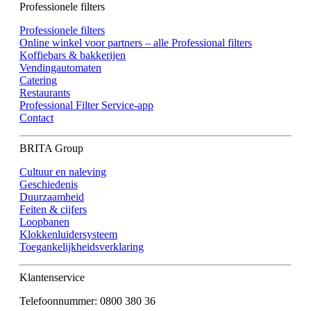
Professionele filters
Professionele filters
Online winkel voor partners – alle Professional filters
Koffiebars & bakkerijen
Vendingautomaten
Catering
Restaurants
Professional Filter Service-app
Contact
BRITA Group
Cultuur en naleving
Geschiedenis
Duurzaamheid
Feiten & cijfers
Loopbanen
Klokkenluidersysteem
Toegankelijkheidsverklaring
Klantenservice
Telefoonnummer: 0800 380 36