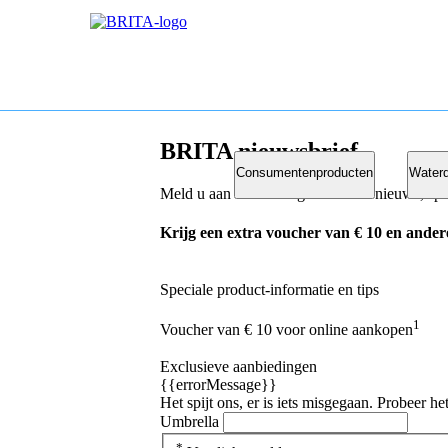
BRITA nieuwsbrief
Consumentenproducten
Waterd
Meld u aan en ontvang het laatste nieuws, s
Krijg een extra voucher van € 10 en ander
Speciale product-informatie en tips
1
Voucher van € 10 voor online aankopen
Exclusieve aanbiedingen
{{errorMessage}}
Het spijt ons, er is iets misgegaan. Probeer h
Umbrella
*