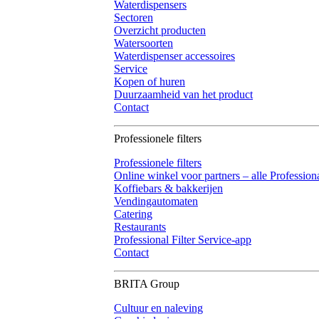
Waterdispensers
Sectoren
Overzicht producten
Watersoorten
Waterdispenser accessoires
Service
Kopen of huren
Duurzaamheid van het product
Contact
Professionele filters
Professionele filters
Online winkel voor partners – alle Professional
Koffiebars & bakkerijen
Vendingautomaten
Catering
Restaurants
Professional Filter Service-app
Contact
BRITA Group
Cultuur en naleving