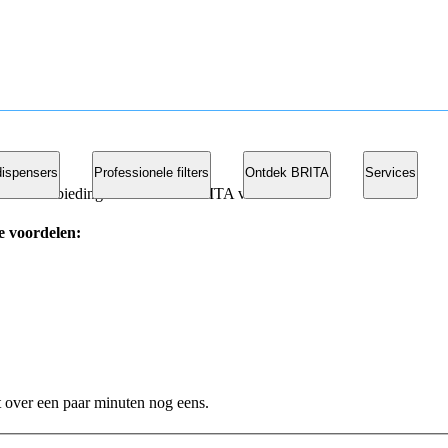
ispensers
Professionele filters
Ontdek BRITA
Services
peciale aanbiedingen en andere BRITA voordelen
e voordelen:
et over een paar minuten nog eens.