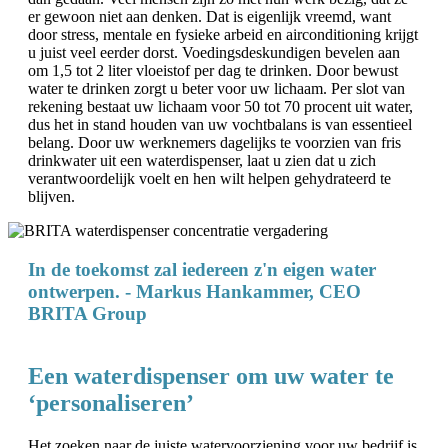
er gewoon niet aan denken. Dat is eigenlijk vreemd, want
door stress, mentale en fysieke arbeid en airconditioning krijgt
u juist veel eerder dorst. Voedingsdeskundigen bevelen aan
om 1,5 tot 2 liter vloeistof per dag te drinken. Door bewust
water te drinken zorgt u beter voor uw lichaam. Per slot van
rekening bestaat uw lichaam voor 50 tot 70 procent uit water,
dus het in stand houden van uw vochtbalans is van essentieel
belang. Door uw werknemers dagelijks te voorzien van fris
drinkwater uit een waterdispenser, laat u zien dat u zich
verantwoordelijk voelt en hen wilt helpen gehydrateerd te
blijven.
In de toekomst zal iedereen z'n eigen water
ontwerpen. - Markus Hankammer, CEO
BRITA Group
Een waterdispenser om uw water te
‘personaliseren’
Het zoeken naar de juiste watervoorziening voor uw bedrijf is