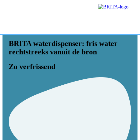
BRITA waterdispenser: fris water
rechtstreeks vanuit de bron
Zo verfrissend