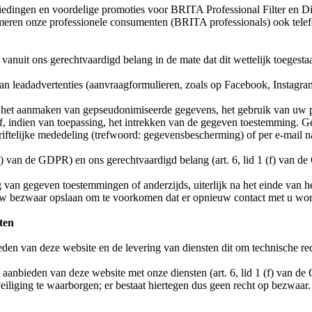
iedingen en voordelige promoties voor BRITA Professional Filter en Dis
rmeren onze professionele consumenten (BRITA professionals) ook telef
vanuit ons gerechtvaardigd belang in de mate dat dit wettelijk toegesta
van leadadvertenties (aanvraagformulieren, zoals op Facebook, Instagra
: het aanmaken van gepseudonimiseerde gegevens, het gebruik van uw
, indien van toepassing, het intrekken van de gegeven toestemming. Gebr
riftelijke mededeling (trefwoord: gegevensbescherming) of per e-mail n
a) van de GDPR) en ons gerechtvaardigd belang (art. 6, lid 1 (f) van d
van gegeven toestemmingen of anderzijds, uiterlijk na het einde van h
 uw bezwaar opslaan om te voorkomen dat er opnieuw contact met u w
ten
den van deze website en de levering van diensten dit om technische r
 aanbieden van deze website met onze diensten (art. 6, lid 1 (f) van d
liging te waarborgen; er bestaat hiertegen dus geen recht op bezwaar.