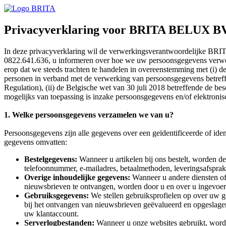
Privacyverklaring voor BRITA BELUX B
In deze privacyverklaring wil de verwerkingsverantwoordelijke BRI
0822.641.636, u informeren over hoe we uw persoonsgegevens verwer
erop dat we steeds trachten te handelen in overeenstemming met (i)
personen in verband met de verwerking van persoonsgegevens betreffe
Regulation), (ii) de Belgische wet van 30 juli 2018 betreffende de be
mogelijks van toepassing is inzake persoonsgegevens en/of elektroni
1. Welke persoonsgegevens verzamelen we van u?
Persoonsgegevens zijn alle gegevens over een geïdentificeerde of ide
gegevens omvatten:
Bestelgegevens:
Wanneer u artikelen bij ons bestelt, worden de 
telefoonnummer, e-mailadres, betaalmethoden, leveringsafsprak
Overige inhoudelijke gegevens:
Wanneer u andere diensten of 
nieuwsbrieven te ontvangen, worden door u en over u ingevoerd
Gebruiksgegevens:
We stellen gebruiksprofielen op over uw 
bij het ontvangen van nieuwsbrieven geëvalueerd en opgeslage
uw klantaccount.
Serverlogbestanden:
Wanneer u onze websites gebruikt, worde