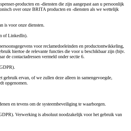
penser-producten en -diensten die zijn aangepast aan u persoonlijk
onisch over onze BRITA producten en -diensten als we wettelijk
an is voor onze diensten.
m of LinkedIn).
 persoonsgegevens voor reclamedoeleinden en productontwikkeling,
uik hiertoe de relevante functies die voor u beschikbaar zijn (bijv.
aar de contactadressen vermeld onder sectie 6.
e GDPR).
et gebruik ervan, of we zullen deze alleen in samengevoegde,
ordt opgenomen.
edenen en tevens om de systeembeveiliging te waarborgen.
e GDPR). Verwerking is absoluut noodzakelijk voor het gebruik van