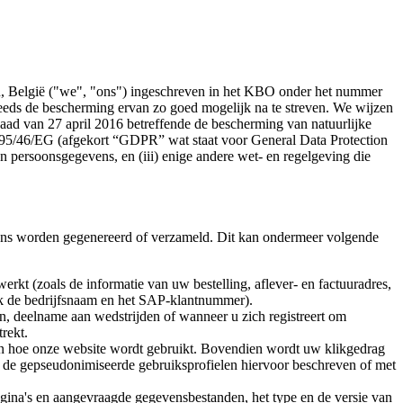
n, België ("we", "ons") ingeschreven in het KBO onder het nummer
eds de bescherming ervan zo goed mogelijk na te streven. We wijzen
ad van 27 april 2016 betreffende de bescherming van natuurlijke
jn 95/46/EG (afgekort “GDPR” wat staat voor General Data Protection
n persoonsgegevens, en (iii) enige andere wet- en regelgeving die
or ons worden gegenereerd of verzameld. Dit kan ondermeer volgende
erkt (zoals de informatie van uw bestelling, aflever- en factuuradres,
ook de bedrijfsnaam en het SAP-klantnummer).
en, deelname aan wedstrijden of wanneer u zich registreert om
rekt.
n hoe onze website wordt gebruikt. Bovendien wordt uw klikgedrag
 de gepseudonimiseerde gebruiksprofielen hiervoor beschreven of met
gina's en aangevraagde gegevensbestanden, het type en de versie van