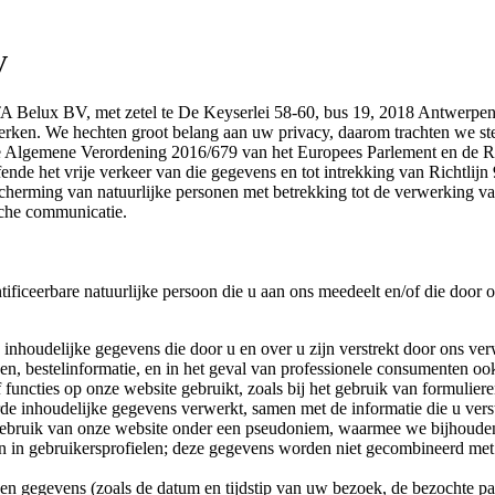
V
TA Belux BV, met zetel te De Keyserlei 58-60, bus 19, 2018 Antwerpe
ken. We hechten groot belang aan uw privacy, daarom trachten we ste
 de Algemene Verordening 2016/679 van het Europees Parlement en de Ra
nde het vrije verkeer van die gegevens en tot intrekking van Richtli
scherming van natuurlijke personen met betrekking tot de verwerking va
sche communicatie.
ntificeerbare natuurlijke persoon die u aan ons meedeelt en/of die do
inhoudelijke gegevens die door u en over u zijn verstrekt door ons verw
en, bestelinformatie, en in het geval van professionele consumenten 
functies op onze website gebruikt, zoals bij het gebruik van formulier
e inhoudelijke gegevens verwerkt, samen met de informatie die u verst
gebruik van onze website onder een pseudoniem, waarmee we bijhoude
n in gebruikersprofielen; deze gegevens worden niet gecombineerd met
n gegevens (zoals de datum en tijdstip van uw bezoek, de bezochte pa