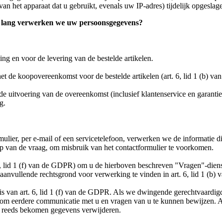
an het apparaat dat u gebruikt, evenals uw IP-adres) tijdelijk opgeslag
oe lang verwerken we uw persoonsgegevens?
g en voor de levering van de bestelde artikelen.
het de koopovereenkomst voor de bestelde artikelen (art. 6, lid 1 (b) v
e uitvoering van de overeenkomst (inclusief klantenservice en garanties
g.
ulier, per e-mail of een servicetelefoon, verwerken we de informatie 
stip van de vraag, om misbruik van het contactformulier te voorkomen.
6, lid 1 (f) van de GDPR) om u de hierboven beschreven "Vragen"-dien
 de aanvullende rechtsgrond voor verwerking te vinden in art. 6, lid 1 (b
 van art. 6, lid 1 (f) van de GDPR. Als we dwingende gerechtvaardi
jn om eerdere communicatie met u en vragen van u te kunnen bewijzen. 
e reeds bekomen gegevens verwijderen.