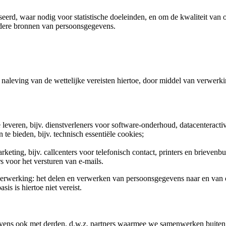
rd, waar nodig voor statistische doeleinden, en om de kwaliteit van o
dere bronnen van persoonsgegevens.
naleving van de wettelijke vereisten hiertoe, door middel van verwerki
leveren, bijv. dienstverleners voor software-onderhoud, datacenteractivi
 te bieden, bijv. technisch essentiële cookies;
rketing, bijv. callcenters voor telefonisch contact, printers en briev
rs voor het versturen van e-mails.
erwerking: het delen en verwerken van persoonsgegevens naar en van on
is is hiertoe niet vereist.
gevens ook met derden, d.w.z. partners waarmee we samenwerken buiten 