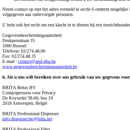
Neem contact op met het adres vermeld in sectie 6 omtrent mogelijk
vrijgegeven aan onbevoegde personen.
U hebt ook het recht om een klacht in te dienen bij een toezichthoud
Gegevensbeschermingsautoriteit
Drukpersstraat 35
1000 Brussel
Telefoon: 02/274.48.00
Fax: 02/274.48.35
E-mail :
contact@apd-gba.be
www.gegevensbeschermingsautoriteit.be
6. Als u ons wilt bereiken over ons gebruik van uw gegevens voor
BRITA Belux BV
Contactpersoon voor Privacy
De Keyserlei 58-60, bus 19
2018 Antwerpen, België
BRITA Professional Dispenser
info.dispenser.be@brita.net
BRITA Professional Filter