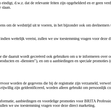
digt, d.w.z. dat de relevante feiten zijn opgehelderd en er geen ver
e slaan.
s om de wedstrijd uit te voeren, in het bijzonder ook om deelnemers t
dien wettelijk vereist, zullen we uw toestemming vragen voor deze di
e die daaruit wordt gecreëerd ook gebruiken om u te informeren over on
producten en -diensten"), en om u aanbiedingen en speciale promoties (
rvoor worden de gegevens die bij de registratie zijn verzameld, verwer
rijwillig zijn geïdentificeerd, worden alleen gebruikt om persoonlijk 
formatie, aanbiedingen en voordelige promoties voor BRITA Professiona
, zullen we uw toestemming vragen voor deze direct marketing.