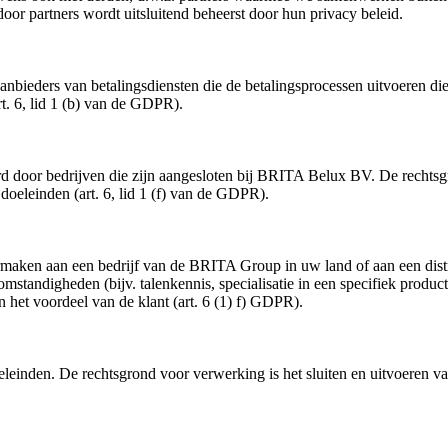
or partners wordt uitsluitend beheerst door hun privacy beleid.
bieders van betalingsdiensten die de betalingsprocessen uitvoeren die 
t. 6, lid 1 (b) van de GDPR).
oor bedrijven die zijn aangesloten bij BRITA Belux BV. De rechtsgro
doeleinden (art. 6, lid 1 (f) van de GDPR).
maken aan een bedrijf van de BRITA Group in uw land of aan een dist
 omstandigheden (bijv. talenkennis, specialisatie in een specifiek prod
n het voordeel van de klant (art. 6 (1) f) GDPR).
einden. De rechtsgrond voor verwerking is het sluiten en uitvoeren van