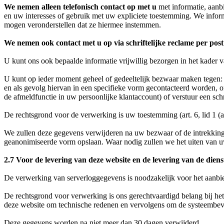
We nemen alleen telefonisch contact op met u
met informatie, aanb
en uw interesses of gebruik met uw expliciete toestemming. We info
mogen veronderstellen dat ze hiermee instemmen.
We nemen ook contact met u op via schriftelijke reclame per post
U kunt ons ook bepaalde informatie vrijwillig bezorgen in het kader 
U kunt op ieder moment geheel of gedeeltelijk bezwaar maken tegen
en als gevolg hiervan in een specifieke vorm gecontacteerd worden, of
de afmeldfunctie in uw persoonlijke klantaccount) of verstuur een sch
De rechtsgrond voor de verwerking is uw toestemming (art. 6, lid 1 (
We zullen deze gegevens verwijderen na uw bezwaar of de intrekking 
geanonimiseerde vorm opslaan. Waar nodig zullen we het uiten van
2.7 Voor de levering van deze website en de levering van de diens
De verwerking van serverloggegevens is noodzakelijk voor het aanbie
De rechtsgrond voor verwerking is ons gerechtvaardigd belang bij het
deze website om technische redenen en vervolgens om de systeembevei
Deze gegevens worden na niet meer dan 30 dagen verwijderd.