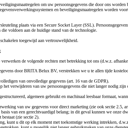
eveiligingsmaatregelen om uw persoonsgegevens die door ons worden beh
gegevensverwerkingssystemen en beveiligingsmaatregelen worden voort
euteling plaats via een Secure Socket Layer (SSL). Persoonsgegevens
die voldoen aan de huidige stand van de technologie.
nschakelen toegewijd aan vertrouwelijkheid.
g
 verwerken de volgende rechten met betrekking tot ons (d.w.z. afhanke
egevens door BRITA Belux BV, verstrekken we u te allen tijde kostel
ervolledigen van onvolledige gegevens (art. 16 van de GDPR).
 het verwijderen van uw persoonsgegevens die niet langer nodig zijn of
estructureerd, algemeen gebruikt en machinaal leesbaar formaat, wanne
erwerking van uw gegevens voor direct marketing (zie ook sectie 2.5, ar
asis van een gerechtvaardigd belang; in dit geval kunnen we onze dwi
estaat (zie sectie 2).
, kunt u dit op elk moment met toekomstige werking intrekken, d.w.z.
getrokken, kunt u mogelijk niet langer gebruikmaken van onze dienste