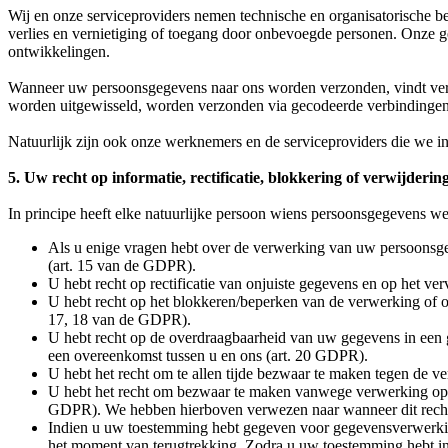
Wij en onze serviceproviders nemen technische en organisatorische b
verlies en vernietiging of toegang door onbevoegde personen. Onze 
ontwikkelingen.
Wanneer uw persoonsgegevens naar ons worden verzonden, vindt versl
worden uitgewisseld, worden verzonden via gecodeerde verbindingen 
Natuurlijk zijn ook onze werknemers en de serviceproviders die we i
5. Uw recht op informatie, rectificatie, blokkering of verwijderin
In principe heeft elke natuurlijke persoon wiens persoonsgegevens we
Als u enige vragen hebt over de verwerking van uw persoonsg
(art. 15 van de GDPR).
U hebt recht op rectificatie van onjuiste gegevens en op het v
U hebt recht op het blokkeren/beperken van de verwerking of op
17, 18 van de GDPR).
U hebt recht op de overdraagbaarheid van uw gegevens in een g
een overeenkomst tussen u en ons (art. 20 GDPR).
U hebt het recht om te allen tijde bezwaar te maken tegen de v
U hebt het recht om bezwaar te maken vanwege verwerking op b
GDPR). We hebben hierboven verwezen naar wanneer dit recht b
Indien u uw toestemming hebt gegeven voor gegevensverwerking
het moment van terugtrekking. Zodra u uw toestemming hebt in